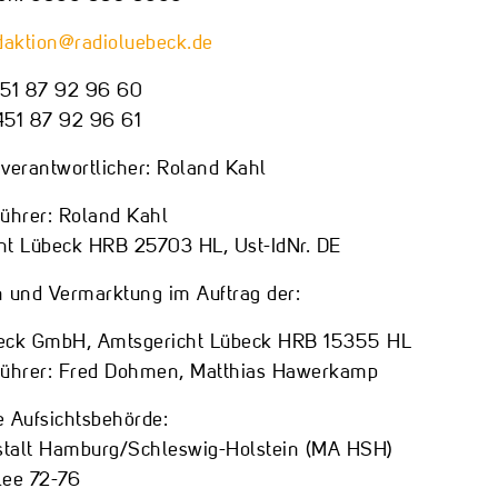
daktion@radioluebeck.de
451 87 92 96 60
451 87 92 96 61
erantwortlicher: Roland Kahl
führer: Roland Kahl
ht Lübeck HRB 25703 HL, Ust-IdNr. DE
n und Vermarktung im Auftrag der:
eck GmbH, Amtsgericht Lübeck HRB 15355 HL
führer: Fred Dohmen, Matthias Hawerkamp
e Aufsichtsbehörde:
talt Hamburg/Schleswig-Holstein (MA HSH)
lee 72-76