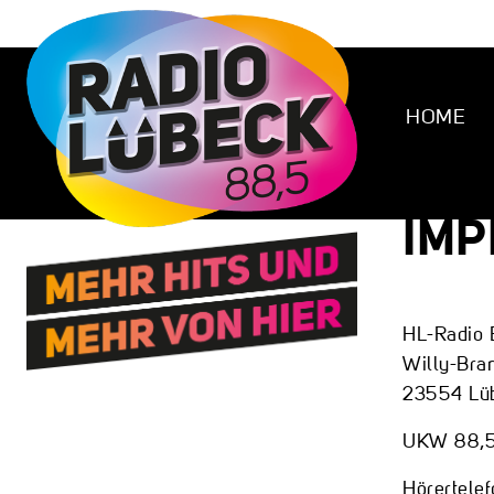
HOME
IM
HL-Radio 
Willy-Bran
23554 Lü
UKW 88,5 
Hörertele