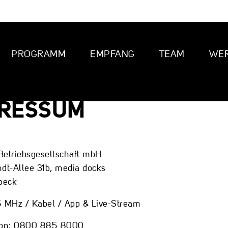
PROGRAMM
EMPFANG
TEAM
WE
PRESSUM
Betriebsgesellschaft mbH
dt-Allee 31b, media docks
beck
MHz / Kabel / App & Live-Stream
fon: 0800 885 8000