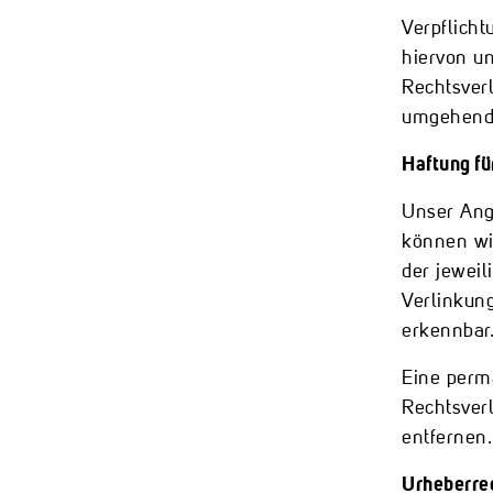
Verpflich
hiervon un
Rechtsver
umgehend 
Haftung fü
Unser Ange
können wir
der jeweil
Verlinkung
erkennbar
Eine perma
Rechtsver
entfernen.
Urheberre