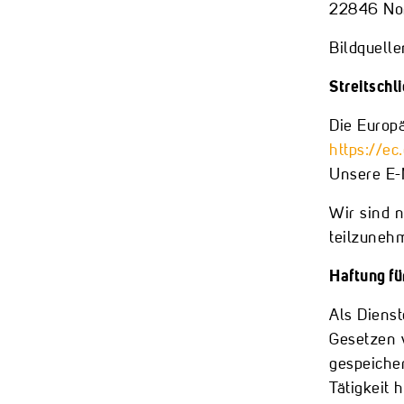
22846 Nor
Bildquell
Streitschl
Die Europä
https://e
Unsere E-
Wir sind n
teilzuneh
Haftung fü
Als Dienst
Gesetzen v
gespeiche
Tätigkeit 