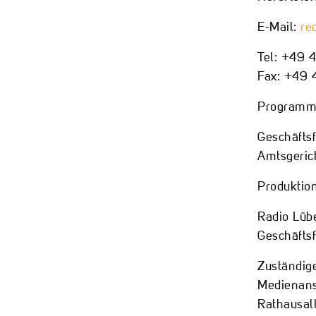
E-Mail:
re
Tel: +49 
Fax: +49 
Programmv
Geschäfts
Amtsgeric
Produktio
Radio Lüb
Geschäfts
Zuständig
Medienans
Rathausal